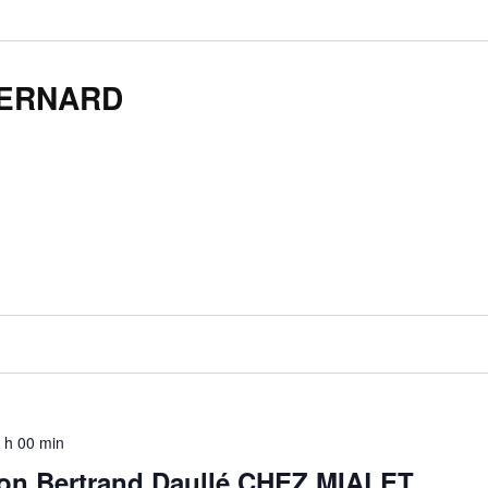
BERNARD
9 h 00 min
ion Bertrand Daullé CHEZ MIALET