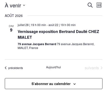
RECHER
Nav
À venir
Recherche
Liste
de
ET
Sélectionnez
vue
AOÛT 2026
une
NAVIGA
Évè
date.
DE
juillet 28 | 19 h 00 min
-
août 22 | 19 h 00 min
DIM
9
Vernissage exposition Bertrand Daullé CHEZ
VUES
MIALET
ÉVÈNEM
79 avenue Jacques Bernard
79 avenue Jacques Beranrd,
MIALET, France
Évènements
Aujourd'hui
suivants
Évènements
précédents
S’abonner au calendrier