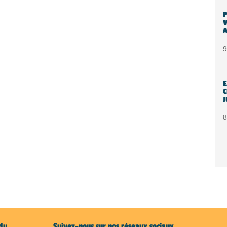
P
V
A
9
E
C
J
8
du
Suivez-nous sur nos réseaux sociaux