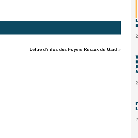
L
R
2
Lettre d’infos des Foyers Ruraux du Gard
»
V
B
J
M
2
F
L
2